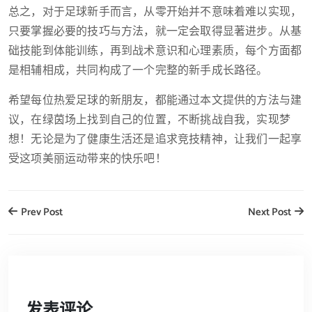
总之，对于足球新手而言，从零开始并不意味着难以实现，
只要掌握必要的技巧与方法，就一定会取得显著进步。从基
础技能到体能训练，再到战术意识和心理素质，每个方面都
是相辅相成，共同构成了一个完整的新手成长路径。
希望每位热爱足球的新朋友，都能通过本文提供的方法与建
议，在绿茵场上找到自己的位置，不断挑战自我，实现梦
想！无论是为了健康生活还是追求竞技精神，让我们一起享
受这项美丽运动带来的快乐吧！
Prev Post
Next Post
发表评论