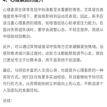
心理素质在体育竞技中扮演着至关重要的角色，尤其是在高
强度竞争环境下，更容易影响到运动员表现。因此，新手应
该注重心理素质的锻炼，如增强自信心和承受压力能力。在
面对失败或失误时，要学会调整心态，不轻言放弃，而是从
中吸取经验教训。
此外，可以通过冥想或者深呼吸等方式来缓解紧张情绪。当
感到焦虑或兴奋过度时，这些方法都能帮助调节心态，使自
己更加专注于比赛本身，而不是其他干扰因素。
最后，与经验丰富的人交流心得，也是提升心理素质的一种
有效方式。他们往往有更多实战经验，并且能够给予你切实
可行的方法，从而帮助你树立积极向上的心态，不断追求个
人及团队的发展目标。
总结：