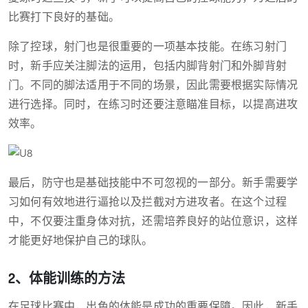
比赛打下良好的基础。
除了控球，射门也是很重要的一项基本技能。在练习射门
时，新手应关注脚法的运用，包括内脚背射门和外脚背射
门。不同的脚法适用于不同的场景，因此需要根据实际情况
进行选择。同时，在练习时还要注意瞄准目标，以提高进攻
效率。
最后，防守也是基础技能中不可忽视的一部分。新手需要学
习如何有效地进行逼抢以及拦截对方进攻者。在这个过程
中，不仅要注重身体对抗，还需培养良好的站位意识，这样
才能更好地保护自己的球队。
2、体能训练的方法
在足球比赛中，出色的体能是成功的重要保障。因此，新手