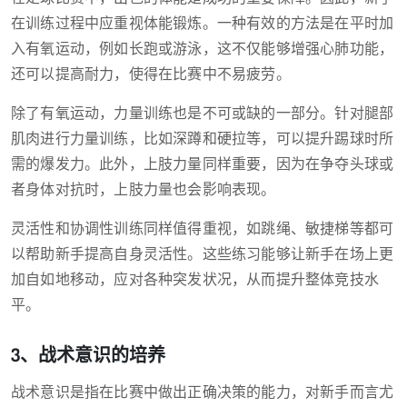
在训练过程中应重视体能锻炼。一种有效的方法是在平时加
入有氧运动，例如长跑或游泳，这不仅能够增强心肺功能，
还可以提高耐力，使得在比赛中不易疲劳。
除了有氧运动，力量训练也是不可或缺的一部分。针对腿部
肌肉进行力量训练，比如深蹲和硬拉等，可以提升踢球时所
需的爆发力。此外，上肢力量同样重要，因为在争夺头球或
者身体对抗时，上肢力量也会影响表现。
灵活性和协调性训练同样值得重视，如跳绳、敏捷梯等都可
以帮助新手提高自身灵活性。这些练习能够让新手在场上更
加自如地移动，应对各种突发状况，从而提升整体竞技水
平。
3、战术意识的培养
战术意识是指在比赛中做出正确决策的能力，对新手而言尤