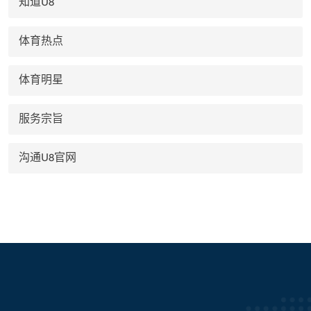
知道U8
体育热点
体育明星
服务宗旨
沟通U8官网