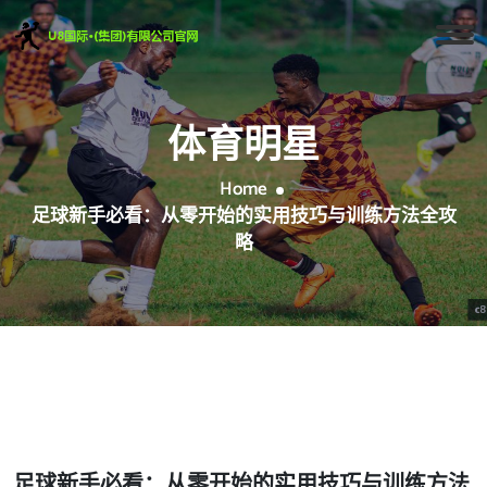
体育明星
Home
足球新手必看：从零开始的实用技巧与训练方法全攻
略
足球新手必看：从零开始的实用技巧与训练方法