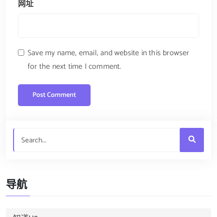
网址
Save my name, email, and website in this browser
for the next time I comment.
导航