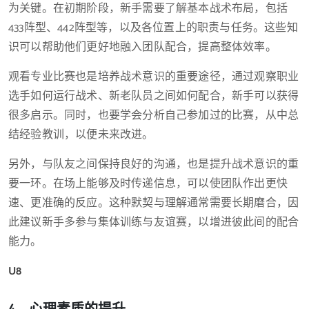
为关键。在初期阶段，新手需要了解基本战术布局，包括
433阵型、442阵型等，以及各位置上的职责与任务。这些知
识可以帮助他们更好地融入团队配合，提高整体效率。
观看专业比赛也是培养战术意识的重要途径，通过观察职业
选手如何运行战术、新老队员之间如何配合，新手可以获得
很多启示。同时，也要学会分析自己参加过的比赛，从中总
结经验教训，以便未来改进。
另外，与队友之间保持良好的沟通，也是提升战术意识的重
要一环。在场上能够及时传递信息，可以使团队作出更快
速、更准确的反应。这种默契与理解通常需要长期磨合，因
此建议新手多参与集体训练与友谊赛，以增进彼此间的配合
能力。
U8
4、心理素质的提升