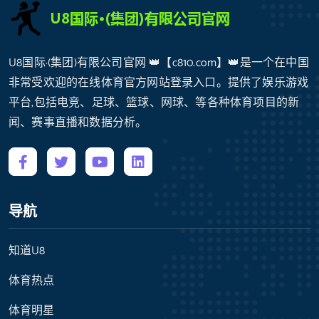
U8国际·(集团)有限公司官网 👑【c810.com】👑是一个在中国
非常受欢迎的在线体育官方网站登录入口。提供了娱乐游戏
平台,包括电竞、足球、篮球、网球、等各种体育项目的新
闻、赛事直播和数据分析。
导航
知道U8
体育热点
体育明星