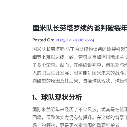
国米队长劳塔罗续约谈判破裂年
Posted On:
2025-12-24 06:26:24
国米队长劳塔罗·马丁内斯续约谈判的破裂引起
细节上难以达成一致。劳塔罗自加盟国际米兰
了多个荣誉。然而，在续约谈判中，俱乐部与
人的职业生涯发展，也可能对国米未来的战斗
判破裂的原因及其后果，包括球队现状、球员
1、球队现状分析
国际米兰近年来经历了不少风波，尤其是在管
回暖，但整体实力仍有待提升。在这样的背景
场上的领袖，更是更衣室氛围的重要维护者。