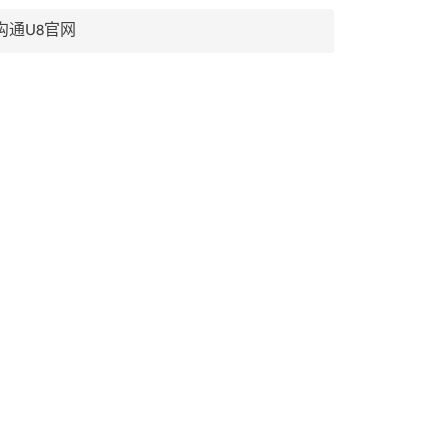
沟通U8官网