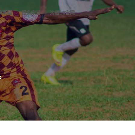
育明星
服务宗旨
沟通U8官网
元