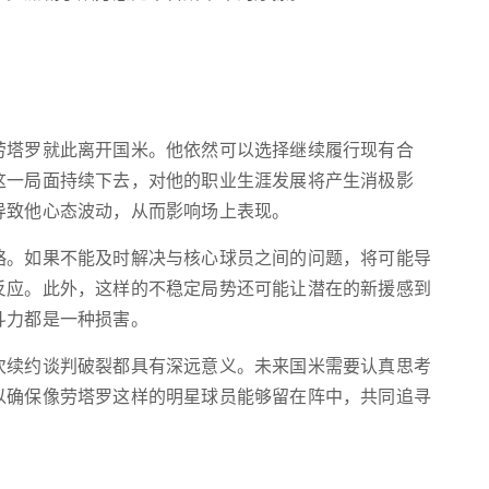
劳塔罗就此离开国米。他依然可以选择继续履行现有合
这一局面持续下去，对他的职业生涯发展将产生消极影
导致他心态波动，从而影响场上表现。
略。如果不能及时解决与核心球员之间的问题，将可能导
反应。此外，这样的不稳定局势还可能让潜在的新援感到
斗力都是一种损害。
次续约谈判破裂都具有深远意义。未来国米需要认真思考
以确保像劳塔罗这样的明星球员能够留在阵中，共同追寻