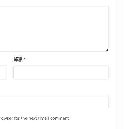
邮箱
*
browser for the next time I comment.