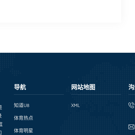
导航
网站地图
沟
知道U8
XML
是
录
体育热点
篮
体育明星
和