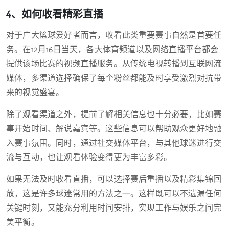
4、如何收看精彩直播
对于广大篮球爱好者而言，收看此类重要赛事自然是首要任
务。在12月16日当天，各大体育频道以及网络直播平台都会
提供该场比赛的视频直播服务。从传统电视转播到互联网流
媒体，多渠道选择确保了每个粉丝都能及时享受激烈对抗带
来的视觉盛宴。
除了观看渠道之外，提前了解相关信息也十分必要，比如赛
事开始时间、解说嘉宾等。这些信息可以帮助观众更好地融
入赛事氛围。同时，通过社交媒体平台，与其他球迷进行交
流与互动，也让观看体验变得更为丰富多彩。
如果无法及时收看直播，可以选择赛后重播以及精彩集锦回
放，这是许多球迷常用的方法之一。这样既可以不遗漏任何
关键时刻，又能充分利用时间安排，实现工作与娱乐之间完
美平衡。