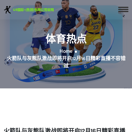
体育热点
Home
火箭队与灰熊队激战即将开启12月16日精彩直播不容错
过
火箭队与灰熊队激战即将开启12月16日精彩直播