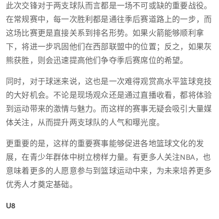
此次交锋对于两支球队而言都是一场不可或缺的重要战役。
在常规赛中，每一次胜利都是通往季后赛道路上的一步，而
这场比赛更是直接关系到排名形势。如果火箭能够顺利拿
下，将进一步巩固他们在西部联盟中的位置；反之，如果灰
熊获胜，则会迅速提高他们争夺季后赛席位的希望。
同时，对于球迷来说，这也是一次难得观赏高水平篮球竞技
的大好机会。不论是现场观众还是通过直播收看，都将体验
到运动带来的激情与魅力。而这样的赛事无疑会吸引大量媒
体关注，从而提升两支球队的人气和曝光度。
更重要的是，这样的重要赛事能够促进各地篮球文化的发
展，在青少年群体中树立榜样力量。有更多人关注NBA，也
意味着更多的人愿意参与到篮球运动中来，为未来培养更多
优秀人才奠定基础。
U8