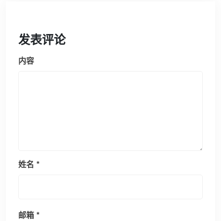
发表评论
内容
姓名
*
邮箱
*