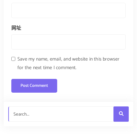
网址
Save my name, email, and website in this browser
for the next time I comment.