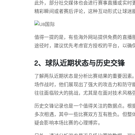
此外，部分社交媒体也会进行赛事直播或实时
精彩瞬间或者赛后评论，这种互动形式让球迷
值得一提的是，有些海外网站提供免费的直播
途径时，建议优先考虑官方授权的平台，以确
2、球队近期状态与历史交锋
了解两队近期状态是分析比赛结果的重要因素
场作战时，他们展现出了强大的攻击力和防守
往往面临较大的挑战，尤其是在面对技术风格
历史交锋记录也是一个值得关注的数据点。根
多次相遇，其中一些比赛双方互有胜负。但整
疑会影响本场比赛的心理博弈。