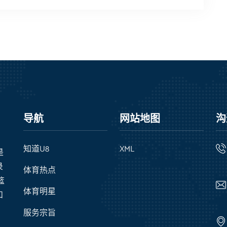
导航
网站地图
沟
知道U8
XML
是
录
体育热点
篮
体育明星
和
服务宗旨