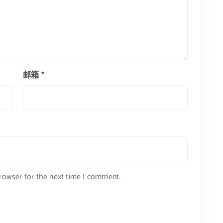
邮箱
*
browser for the next time I comment.