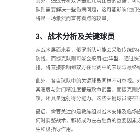
另外，通过分析双方最近几场比赛的数据，可
队则需要解决一些伤病问题，这可能影响他们
将是一场激烈而富有看点的较量。
3、战术分析及关键球员
从战术层面来看，俄罗斯队可能会采取传统的4
防线。而捷克队则可能会采用433阵型，通过
排，将直接影响到双方在比赛中的表现与最终
此外，各自球队中的关键球员同样不可忽视。
其速度与射门精准度都是致命武器。而捷克则
攻，还具备远射得分能力。这些关键球员将在
最后，需要关注的是教练组对战术安排及临场
何时调整战术，都将成为左右胜负的重要因素
生积极指导作用。