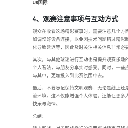
U8国际
4、观赛注意事项与互动方式
观众在收看这场精彩赛事时，需要注意几个方
如调整好设备连接，以免因技术问题错过精彩
化导致延迟等，因此及时关注相关信息非常必
其次，与其他球迷进行互动也是提升观赛乐趣
个人看法，与朋友分享实时感受。同时，一些
与其中，更加投入到比赛氛围中去。
最后，不要忘记保持文明观赛，无论是线上还
流环境。这不仅能增强个人体验，还能让更多
快乐与激情。
总结：