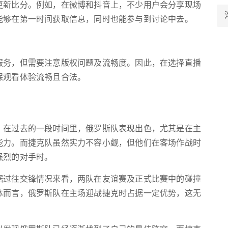
更新比分。例如，在微博和抖音上，不少用户会分享现场
能够在第一时间获取信息，同时也能参与到讨论中去。
服务，但需要注意版权问题及流畅度。因此，在选择直播
保观看体验流畅且合法。
。在过去的一段时间里，俄罗斯队表现出色，尤其是在主
能力。而捷克队虽然实力不容小觑，但他们在客场作战时
强烈的对手时。
据过往交锋情况来看，两队在友谊赛及正式比赛中的碰撞
体而言，俄罗斯队在主场迎战捷克时占据一定优势，这无