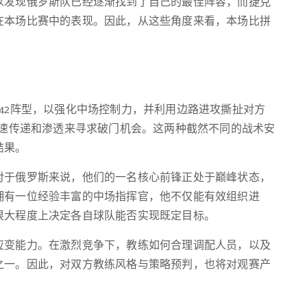
以发现俄罗斯队已经逐渐找到了自己的最佳阵容，而捷克
在本场比赛中的表现。因此，从这些角度来看，本场比拼
42阵型，以强化中场控制力，并利用边路进攻撕扯对方
快速传递和渗透来寻求破门机会。这两种截然不同的战术安
结果。
对于俄罗斯来说，他们的一名核心前锋正处于巅峰状态，
拥有一位经验丰富的中场指挥官，他不仅能有效组织进
很大程度上决定各自球队能否实现既定目标。
应变能力。在激烈竞争下，教练如何合理调配人员，以及
之一。因此，对双方教练风格与策略预判，也将对观赛产