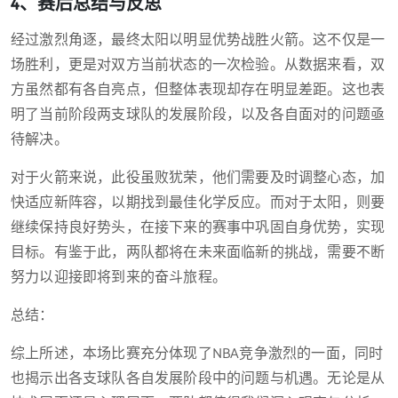
4、赛后总结与反思
经过激烈角逐，最终太阳以明显优势战胜火箭。这不仅是一
场胜利，更是对双方当前状态的一次检验。从数据来看，双
方虽然都有各自亮点，但整体表现却存在明显差距。这也表
明了当前阶段两支球队的发展阶段，以及各自面对的问题亟
待解决。
对于火箭来说，此役虽败犹荣，他们需要及时调整心态，加
快适应新阵容，以期找到最佳化学反应。而对于太阳，则要
继续保持良好势头，在接下来的赛事中巩固自身优势，实现
目标。有鉴于此，两队都将在未来面临新的挑战，需要不断
努力以迎接即将到来的奋斗旅程。
总结：
综上所述，本场比赛充分体现了NBA竞争激烈的一面，同时
也揭示出各支球队各自发展阶段中的问题与机遇。无论是从