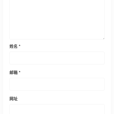
姓名
*
邮箱
*
网址