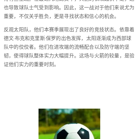
也导致球队士气受到影响。因此，这一战对于他们来说尤为
重要，不仅关乎胜负，更是寻找状态和信心的机会。
反观太阳队，他们本赛季展现出了良好的竞技状态。依靠着
德文·布克和克里斯·保罗的出色发挥，太阳逐渐成为西部球
队中的佼佼者。他们在进攻端的流畅配合以及防守端的坚
韧，使得球队整体实力大幅提升。这场与火箭的较量，是验
证他们实力的重要时刻。