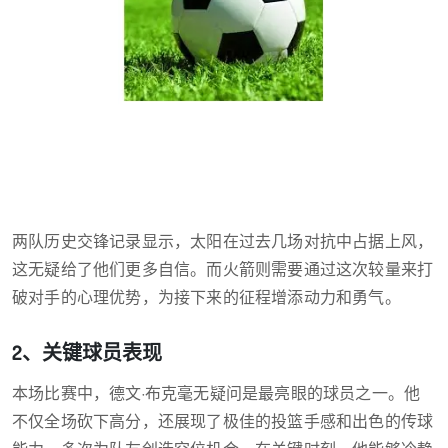
两队历史交锋记录显示，太阳在过去几场对抗中占据上风，
这无疑给了他们更多自信。而火箭则需要通过这次较量来打
破对手的心理优势，为接下来的征程增添动力和勇气。
2、关键球员表现
本场比赛中，德文·布克毫无疑问是最亮眼的球员之一。他
不仅全场砍下高分，还展现了极佳的投篮手感和出色的传球