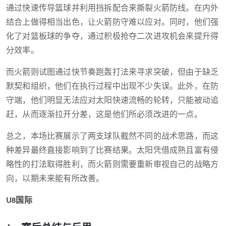
通过快速传导篮球并利用挡拆配合来撕裂火箭防线。在内外
结合上做得相当出色，让火箭防守难以应对。同时，他们强
化了对篮板球的争夺，通过积极抢夺二次进攻机会来提升得
分效率。
而火箭则试图通过快节奏跑轰打法来寻求突破，但由于缺乏
默契和组织，他们在执行过程中出现不少失误。此外，在防
守端，他们明显无法应对太阳快速流畅的轮转，只能被动追
赶，从而逐渐拉开分差，这是他们所必须改进的一点。
总之，本场比赛展示了两支球队截然不同的战术思路，而这
种差异最终直接影响到了比赛结果。太阳凭借成熟且富有侵
略性的打法取得胜利，而火箭则需要重新审视自己的战略方
向，以期未来能有所改善。
U8国际