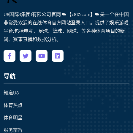
U8国际·(集团)有限公司官网 👑【c810.com】👑是一个在中国
非常受欢迎的在线体育官方网站登录入口。提供了娱乐游戏
平台,包括电竞、足球、篮球、网球、等各种体育项目的新
闻、赛事直播和数据分析。
导航
知道U8
体育热点
体育明星
服务宗旨