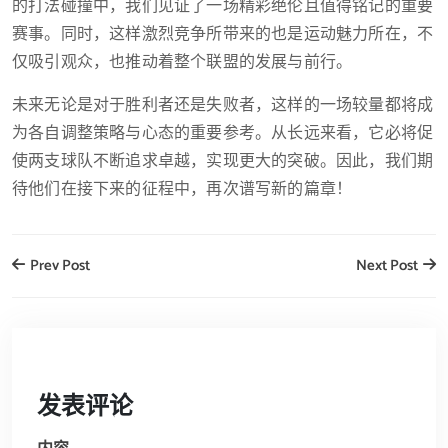
的打法碰撞中，我们见证了一场精彩绝伦且值得铭记的重要
赛事。同时，这样激烈竞争所带来的也是运动魅力所在，不
仅吸引观众，也推动着整个联盟的发展与前行。
未来无论是对于胜利者还是失败者，这样的一场较量都将成
为各自调整策略与心态的重要参考。从长远来看，它必将促
使两支球队不断追求卓越，实现更大的突破。因此，我们期
待他们在接下来的征程中，再次谱写新的篇章！
Prev Post
Next Post
发表评论