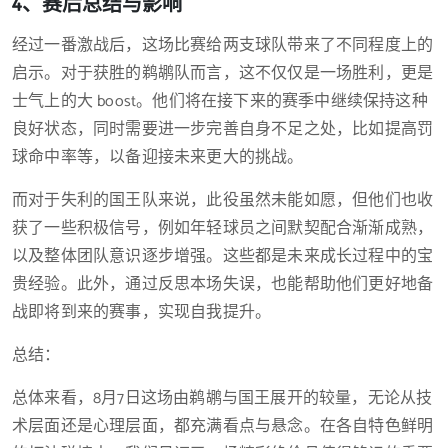
4、赛后总结与影响
经过一番激战后，这场比赛给两支球队带来了不同程度上的
启示。对于获胜的鹈鹕队而言，这不仅仅是一场胜利，更是
士气上的大 boost。他们将在接下来的赛季中继续保持这种
良好状态，同时需要进一步完善自身不足之处，比如提高罚
球命中率等，以备迎接未来更大的挑战。
而对于失利的国王队来说，此役虽然未能如愿，但他们也收
获了一些积极信号，例如年轻球员之间默契配合渐渐成熟，
以及整体团队意识逐步增强。这些都是未来成长过程中的宝
贵经验。此外，通过反思本场失误，也能帮助他们更好地备
战即将到来的赛事，实现自我提升。
总结：
总体来看，8月7日这场由鹈鹕与国王展开的较量，无论从技
术层面还是心理层面，都充满看点与悬念。在各自特色鲜明