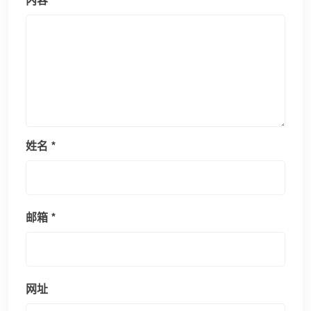
内容
姓名
*
邮箱
*
网址