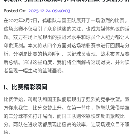
Posted On:
2025-12-24 09:40:03
在2023年8月7日，鹈鹕队与国王队展开了一场激烈的比赛。
这场比赛不仅吸引了众多球迷的关注，也成为媒体热议的话
题。双方在场上展现出的技战术水平和球员个人能力都让人
印象深刻。本文将从四个方面对这场精彩赛事进行回顾与分
析，分别是比赛的精彩瞬间、关键球员表现、战术布置及赛
后总结。通过这些角度，我们将全面解析这场对决，并为读
者呈现一幅生动的篮球画卷。
1、比赛精彩瞬间
比赛伊始，鹈鹕队和国王队便展现出了强烈的竞争欲望。双
方你来我往，比分交替上升。在第一节中，鹈鹕队凭借精准
的三分球率先打开局面，而国王队则依靠快速反击紧咬比
分。两队在进攻端都展现出极高的效率，让现场观众目不暇
接。